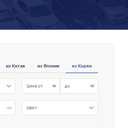
из Китая
из Японии
из Кореи
Цена от
до
Цвет