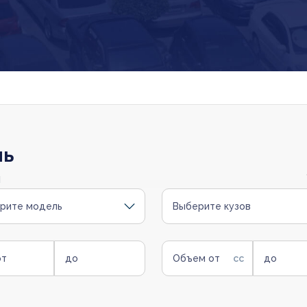
ль
и
рите модель
Выберите кузов
от
до
Объем от
до