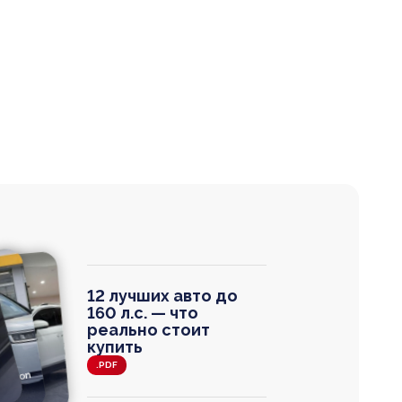
12 лучших авто до
160 л.с. — что
реально стоит
купить
.PDF
agen
 Wagon
N
0
0 000