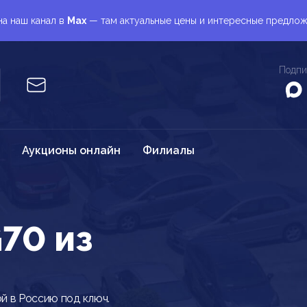
а наш канал в
Max
— там актуальные цены и интересные предло
Подпи
Аукционы онлайн
Филиалы
70 из
й в Россию под ключ.