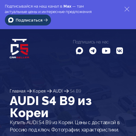
Подписывайся на наш канал в
Max
— там
актуальные цены и интересные предложения
Подписаться
Подпишись на нас
Главная
Корея
AUDI
S4 B9
AUDI S4 B9 из
Кореи
Купить AUDI S4 B9 из Кореи. Цены с доставкой в
Россию под ключ. Фотографии, характеристики.