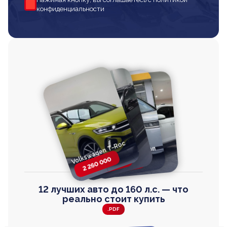
конфиденциальности
Volkswagen T-Roc
Volkswagen
Honda Step Wagon
Toyota Harrier
TAYRON
2 260 000
2 820 000
2 820 000
2 670 000
12 лучших авто до 160 л.с. — что
реально стоит купить
.PDF