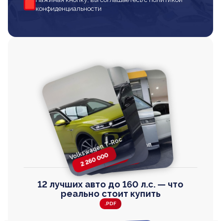
конфиденциальности
Volkswagen T-Roc
Volkswagen
Honda Step Wagon
Toyota Harrier
TAYRON
2 260 000
2 820 000
2 820 000
2 670 000
12 лучших авто до 160 л.с. — что
реально стоит купить
.PDF