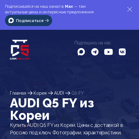
Подписывайся на наш канал в
Max
— там
актуальные цены и интересные предложения
Подписаться
Подпишись на нас
Главная
Корея
AUDI
Q5 FY
AUDI Q5 FY из
Кореи
Купить AUDI Q5 FY из Кореи. Цены с доставкой в
Россию под ключ. Фотографии, характеристики.