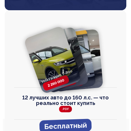
Volkswagen T-Roc
Volkswagen
Honda Step Wagon
Toyota Harrier
TAYRON
2 260 000
2 820 000
2 820 000
2 670 000
12 лучших авто до 160 л.с. — что
реально стоит купить
.PDF
Бесплатный