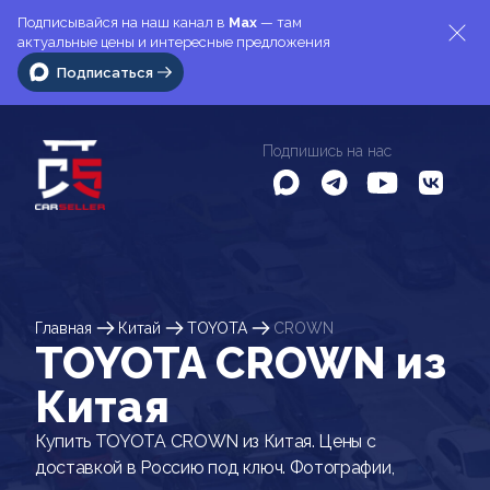
Подписывайся на наш канал в
Max
— там
актуальные цены и интересные предложения
Подписаться
Подпишись на нас
Главная
Китай
TOYOTA
CROWN
TOYOTA CROWN из
Китая
Купить TOYOTA CROWN из Китая. Цены с
доставкой в Россию под ключ. Фотографии,