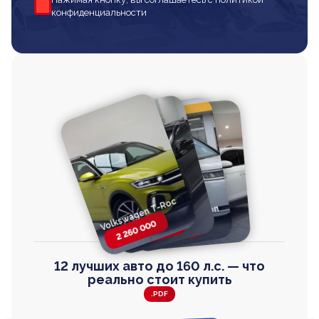
конфиденциальности
Volkswagen T-Roc
Volkswagen
Honda Step Wagon
Toyota Harrier
TAYRON
2 260 000
2 820 000
2 820 000
2 670 000
12 лучших авто до 160 л.с. — что
реально стоит купить
.PDF