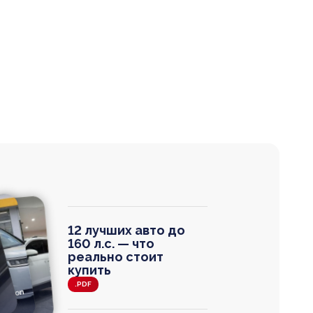
12 лучших авто до
160 л.с. — что
реально стоит
купить
.PDF
agen
 Wagon
N
0
0 000