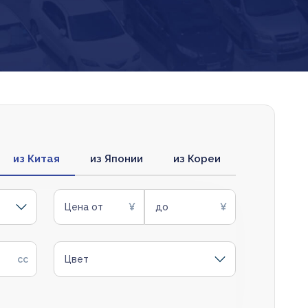
из Китая
из Японии
из Кореи
Цена от
до
Цвет