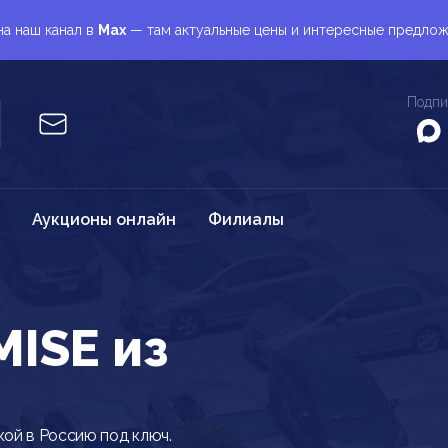
а наш канал в
Max
— там актуальные цены и интересные предло
Подпи
Аукционы онлайн
Филиалы
ISE из
кой в Россию под ключ.