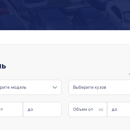
ль
рите модель
Выберите кузов
от
до
Объем от
до