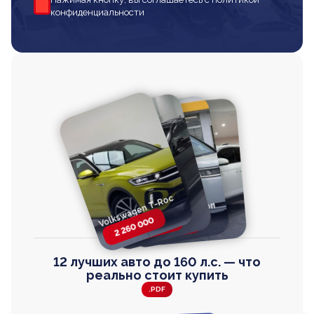
конфиденциальности
Volkswagen T-Roc
Volkswagen
Honda Step Wagon
Toyota Harrier
TAYRON
2 260 000
2 820 000
2 820 000
2 670 000
12 лучших авто до 160 л.с. — что
реально стоит купить
.PDF