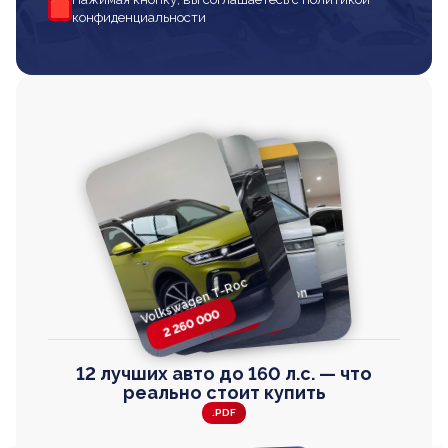
конфиденциальности
Volkswagen T-Roc
Volkswagen
Honda Step Wagon
Toyota Harrier
TAYRON
2 260 000
2 820 000
2 820 000
2 670 000
12 лучших авто до 160 л.с. — что
реально стоит купить
.PDF