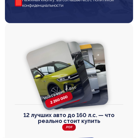
конфиденциальности
Volkswagen T-Roc
Volkswagen
Honda Step Wagon
Toyota Harrier
TAYRON
2 260 000
2 820 000
2 820 000
2 670 000
12 лучших авто до 160 л.с. — что
реально стоит купить
.PDF