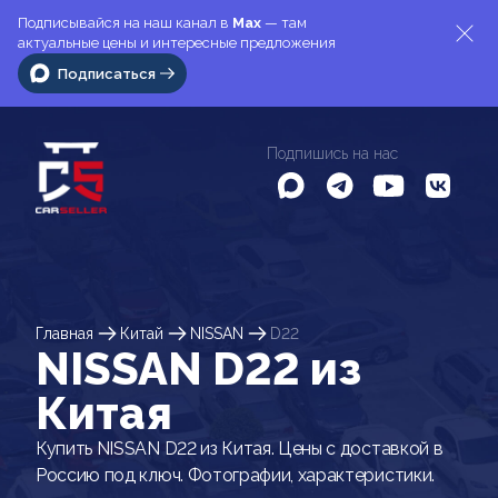
Подписывайся на наш канал в
Max
— там
актуальные цены и интересные предложения
Подписаться
Подпишись на нас
Главная
Китай
NISSAN
D22
NISSAN D22 из
Китая
Купить NISSAN D22 из Китая. Цены с доставкой в
Россию под ключ. Фотографии, характеристики.