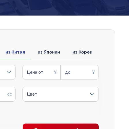
из Китая
из Японии
из Кореи
Цена от
до
Цвет