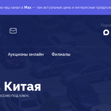
а наш канал в
Max
— там актуальные цены и интересные предло
Подпи
Аукционы онлайн
Филиалы
з Китая
оссию под ключ.