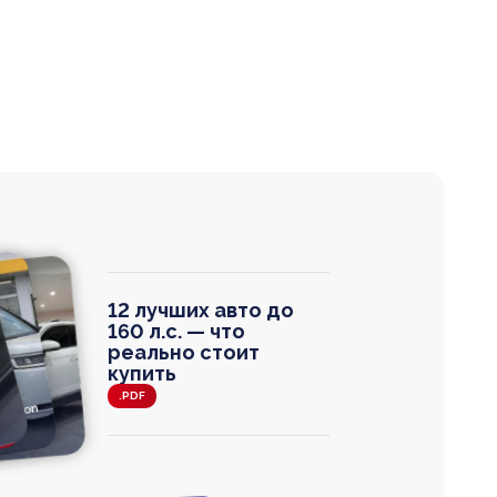
12 лучших авто до
160 л.с. — что
реально стоит
купить
.PDF
agen
 Wagon
N
0
0 000