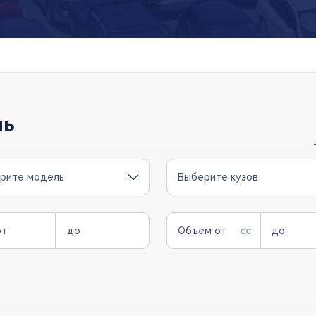
ль
рите модель
Выберите кузов
от
до
Объем от
до