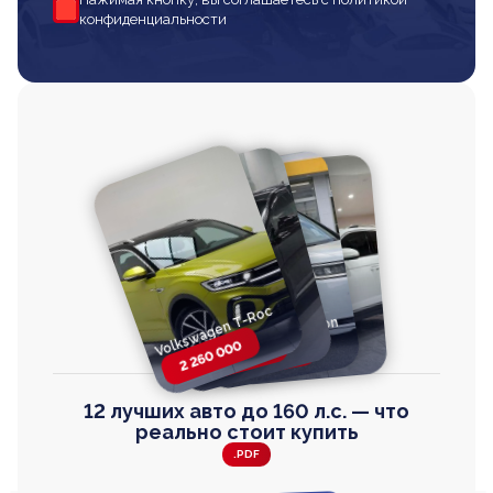
конфиденциальности
Volkswagen T-Roc
Volkswagen
Honda Step Wagon
Toyota Harrier
TAYRON
2 260 000
2 820 000
2 820 000
2 670 000
12 лучших авто до 160 л.с. — что
реально стоит купить
.PDF