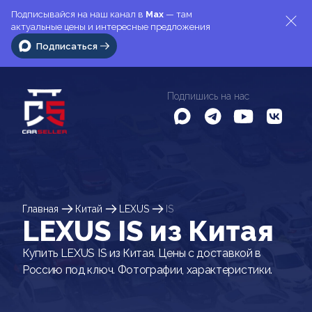
Подписывайся на наш канал в
Max
— там
актуальные цены и интересные предложения
Подписаться
Подпишись на нас
Главная
Китай
LEXUS
IS
LEXUS IS из Китая
Купить LEXUS IS из Китая. Цены с доставкой в
Россию под ключ. Фотографии, характеристики.