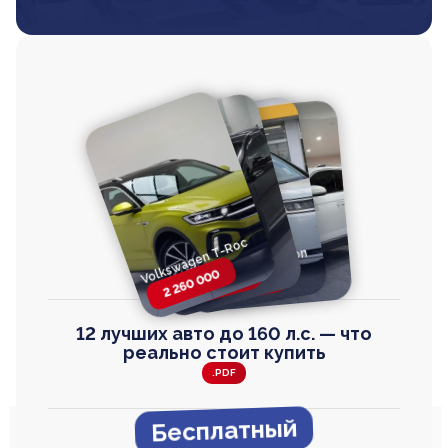
Volkswagen T-Roc
Volkswagen
Honda Step Wagon
Toyota Harrier
TAYRON
2 260 000
2 820 000
2 820 000
2 670 000
12 лучших авто до 160 л.с. — что
реально стоит купить
.PDF
Бесплатный