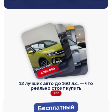
Volkswagen T-Roc
Volkswagen
Honda Step Wagon
Toyota Harrier
TAYRON
2 260 000
2 820 000
2 820 000
2 670 000
12 лучших авто до 160 л.с. — что
реально стоит купить
.PDF
Бесплатный