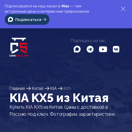
Подписывайся на наш канал в
Max
— там
актуальные цены и интересные предложения
Подписаться
Подпишись на нас
Главная
Китай
KIA
KX5
KIA KX5 из Китая
Купить KIA KX5 из Китая. Цены с доставкой в
Россию под ключ. Фотографии, характеристики.