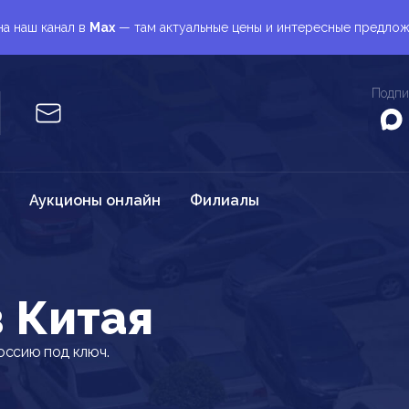
а наш канал в
Max
— там актуальные цены и интересные предло
Подпи
Аукционы онлайн
Филиалы
з Китая
оссию под ключ.