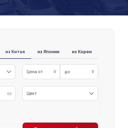
из Китая
из Японии
из Кореи
Цена от
до
Цвет