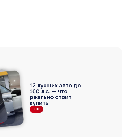
12 лучших авто до
160 л.с. — что
реально стоит
купить
.PDF
agen
 Wagon
N
0
0 000