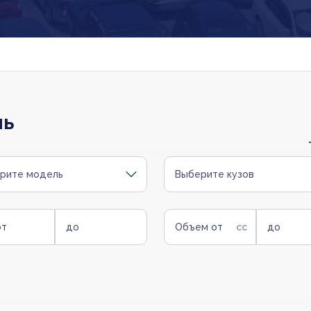
ль
рите модель
Выберите кузов
от
до
Объем от
до