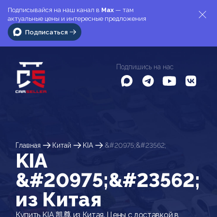
Подписывайся на наш канал в
Max
— там
актуальные цены и интересные предложения
Подписаться
Подпишись на нас
Главная
Китай
KIA
&#20975;&#23562;
KIA
&#20975;&#23562;
из Китая
Купить KIA 凯尊 из Китая. Цены с доставкой в