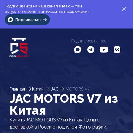
Подписывайся на наш канал в
Max
— там
актуальные цены и интересные предложения
Подписаться
Подпишись на нас
Главная
Китай
JAC
MOTORS V7
JAC MOTORS V7 из
Китая
Купить JAC MOTORS V7 из Китая. Цены с
доставкой в Россию под ключ. Фотографии,