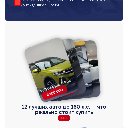
конфиденциальности
Volkswagen T-Roc
Volkswagen
Honda Step Wagon
Toyota Harrier
TAYRON
2 260 000
2 820 000
2 820 000
2 670 000
12 лучших авто до 160 л.с. — что
реально стоит купить
.PDF