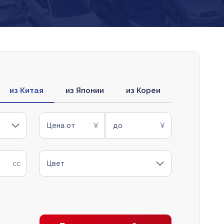
из Китая
из Японии
из Кореи
Цена от
до
Цвет