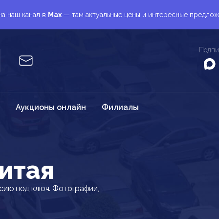
а наш канал в
Max
— там актуальные цены и интересные предло
Подпи
Аукционы онлайн
Филиалы
итая
сию под ключ. Фотографии,