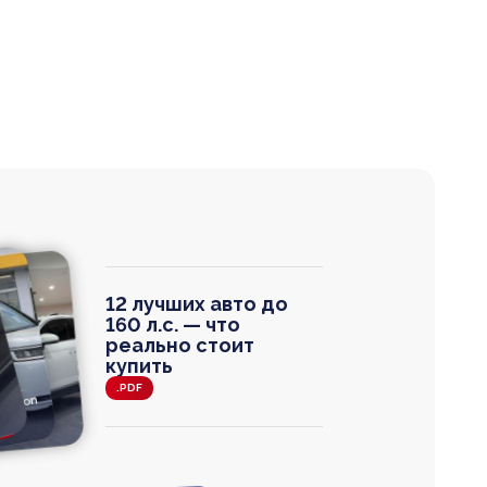
12 лучших авто до
160 л.с. — что
реально стоит
купить
.PDF
agen
 Wagon
N
0
0 000