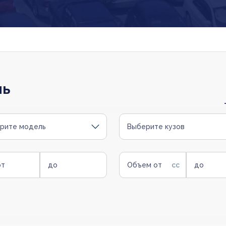
ль
рите модель
Выберите кузов
от
до
Объем от
до