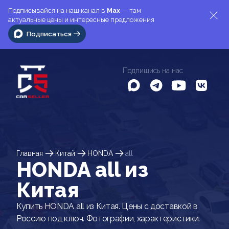
Подписывайся на наш канал в
Max
— там
актуальные цены и интересные предложения
Подписаться
Подпишись на нас
Главная
Китай
HONDA
all
HONDA all из
Китая
Купить HONDA all из Китая. Цены с доставкой в
Россию под ключ. Фотографии, характеристики.