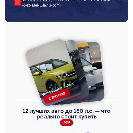
конфиденциальности
Volkswagen T-Roc
Volkswagen
Honda Step Wagon
Toyota Harrier
TAYRON
2 260 000
2 820 000
2 820 000
2 670 000
12 лучших авто до 160 л.с. — что
реально стоит купить
.PDF