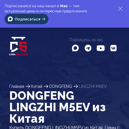
Подписывайся на наш канал в
Max
— там
актуальные цены и интересные предложения
Подписаться
Подпишись на нас
Главная
Китай
DONGFENG
LINGZHI M5EV
DONGFENG
LINGZHI M5EV из
Китая
Купить DONGFENG LINGZHI M5EV из Китая. Цены с