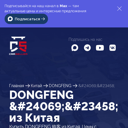
Подписывайся на наш канал в
Max
— там
актуальные цены и интересные предложения
Подписаться
Подпишись на нас
Главная
Китай
DONGFENG
&#24069;&#23458;
DONGFENG
&#24069;&#23458;
из Китая
Купить DONGFENG 帅客 из Китая. Цены с