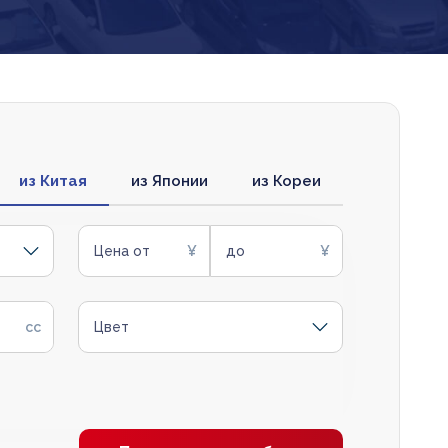
из Китая
из Японии
из Кореи
Цена от
до
Цвет