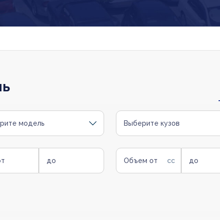
ль
рите модель
Выберите кузов
от
до
Объем от
до