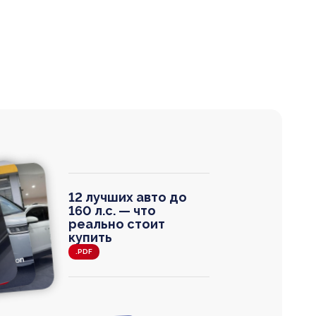
12 лучших авто до
160 л.с. — что
реально стоит
купить
.PDF
agen
 Wagon
N
0
0 000