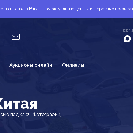
а наш канал в
Max
— там актуальные цены и интересные предло
Подпи
Аукционы онлайн
Филиалы
Китая
ссию под ключ. Фотографии,