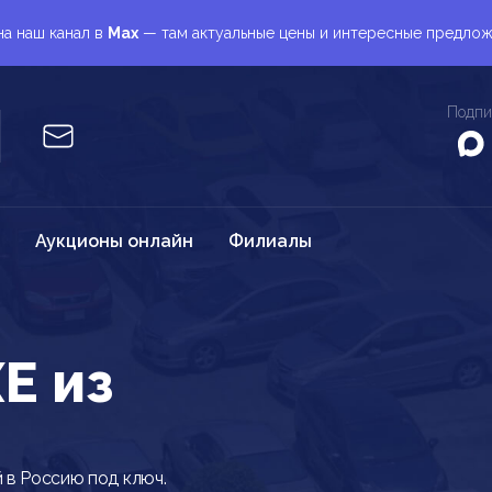
а наш канал в
Max
— там актуальные цены и интересные предло
Подпи
Аукционы онлайн
Филиалы
E из
 в Россию под ключ.