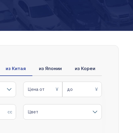
из Китая
из Японии
из Кореи
Цена от
до
Цвет