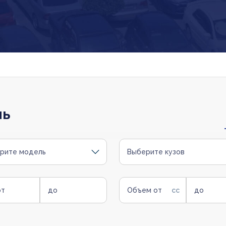
ль
рите модель
Выберите кузов
от
до
Объем от
до