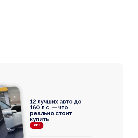
12 лучших авто до
160 л.с. — что
реально стоит
купить
.PDF
agen
 Wagon
N
0
0 000