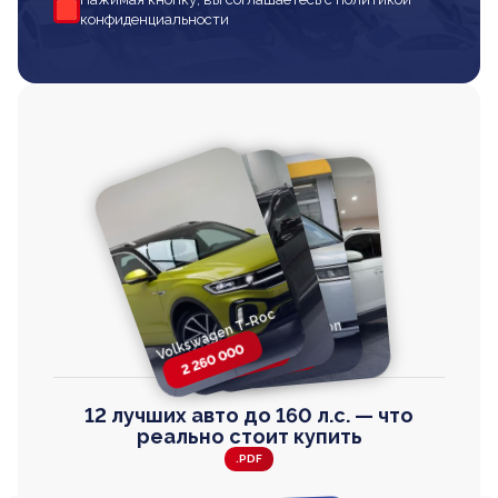
конфиденциальности
Volkswagen T-Roc
Volkswagen
Honda Step Wagon
Toyota Harrier
TAYRON
2 260 000
2 820 000
2 820 000
2 670 000
12 лучших авто до 160 л.с. — что
реально стоит купить
.PDF