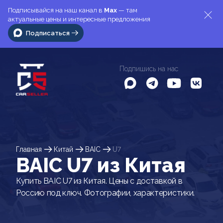
Подписывайся на наш канал в
Max
— там
актуальные цены и интересные предложения
Подписаться
Подпишись на нас
Главная
Китай
BAIC
U7
BAIC U7 из Китая
Купить BAIC U7 из Китая. Цены с доставкой в
Россию под ключ. Фотографии, характеристики.