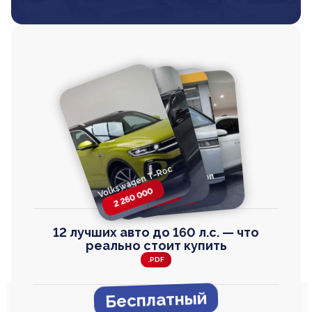
Volkswagen T-Roc
Volkswagen
Honda Step Wagon
Toyota Harrier
TAYRON
2 260 000
2 820 000
2 820 000
2 670 000
12 лучших авто до 160 л.с. — что
реально стоит купить
.PDF
Бесплатный