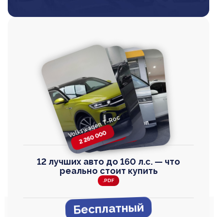
Volkswagen T-Roc
Volkswagen
Honda Step Wagon
Toyota Harrier
TAYRON
2 260 000
2 820 000
2 820 000
2 670 000
12 лучших авто до 160 л.с. — что
реально стоит купить
.PDF
Бесплатный