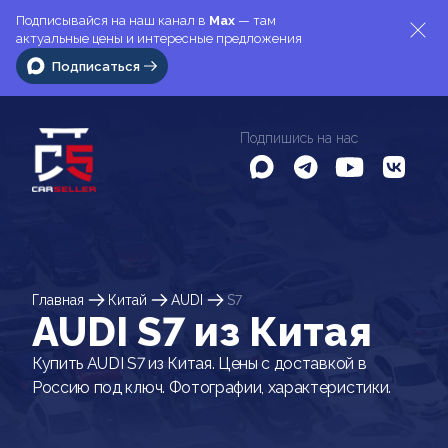
Подписывайся на наш канал в
Max
— там
актуальные цены и интересные предложения
Подписаться
Подпишись на нас
Главная
Китай
AUDI
S7
AUDI S7 из Китая
Купить AUDI S7 из Китая. Цены с доставкой в
Россию под ключ. Фотографии, характеристики.