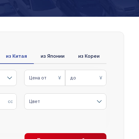
из Китая
из Японии
из Кореи
Цена от
до
Цвет