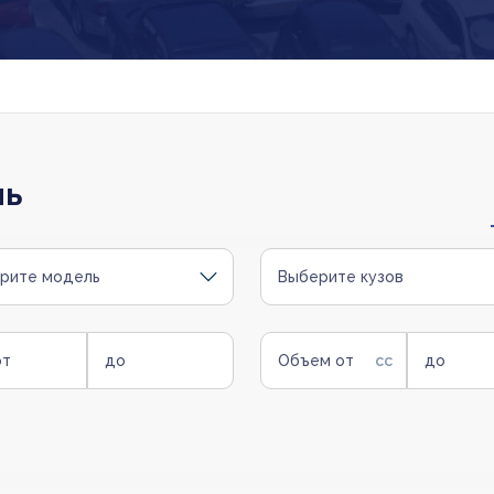
ль
рите модель
Выберите кузов
от
до
Объем от
до