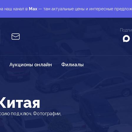
а наш канал в
Max
— там актуальные цены и интересные предло
Подпи
Аукционы онлайн
Филиалы
 Китая
ссию под ключ. Фотографии,