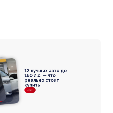
12 лучших авто до
160 л.с. — что
реально стоит
купить
.PDF
agen
 Wagon
N
0
0 000