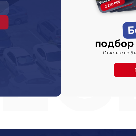
2 260 000
2 820 000
2 820 00
2 67
Б
подбор
Ответьте на 5 