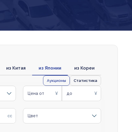
из Китая
из Японии
из Кореи
Аукционы
Статистика
Цена от
до
Цвет