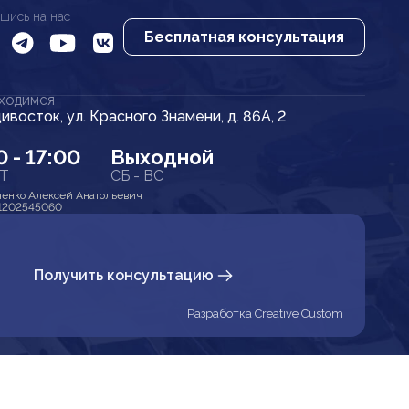
шись на нас
Бесплатная консультация
АХОДИМСЯ
дивосток, ул. Красного Знамени, д. 86А, 2
0 - 17:00
Выходной
ПТ
СБ - ВС
енко Алексей Анатольевич
1202545060
Получить консультацию
Разработка Creative Custom