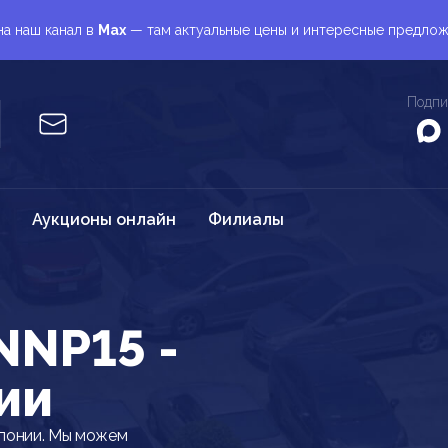
а наш канал в
Max
— там актуальные цены и интересные предло
Подпи
Аукционы онлайн
Филиалы
NNP15 -
ии
понии. Мы можем