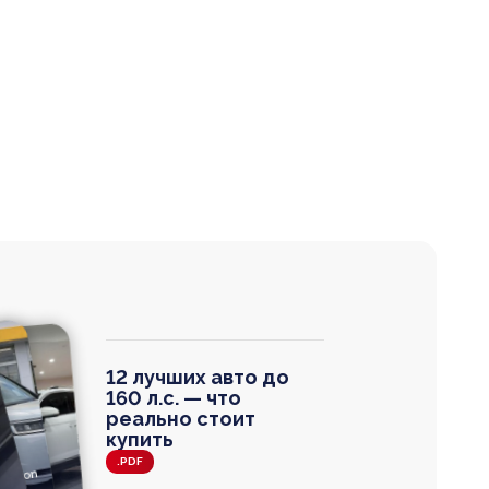
12 лучших авто до
160 л.с. — что
реально стоит
купить
.PDF
agen
 Wagon
N