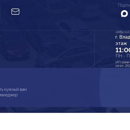
Подпи
МЫ Н
г. Вла
r
этаж
11:0
ПН - 
ИП Шевч
ИНН: 25
ть нужный вам
 менеджер