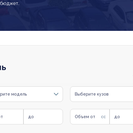
 бюджет.
ль
рите модель
Выберите кузов
от
до
Объем от
до