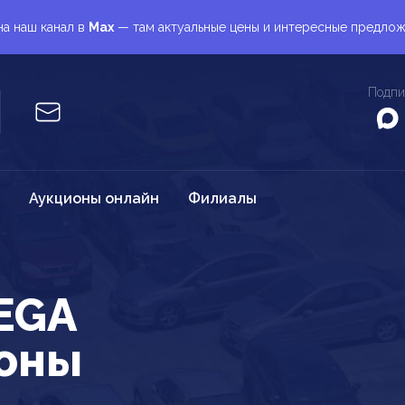
а наш канал в
Max
— там актуальные цены и интересные предло
Подпи
Аукционы онлайн
Филиалы
EGA
ионы