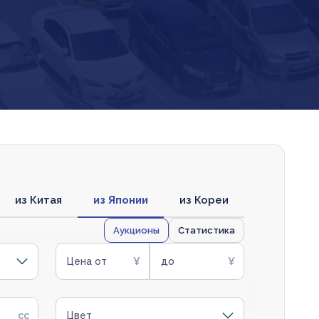
из Китая
из Японии
из Кореи
Аукционы
Статистика
Цена от
до
Цвет