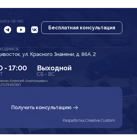
шись на нас
Бесплатная консультация
АХОДИМСЯ
дивосток, ул. Красного Знамени, д. 86А, 2
0 - 17:00
Выходной
ПТ
СБ - ВС
енко Алексей Анатольевич
1202545060
Получить консультацию
Разработка Creative Custom