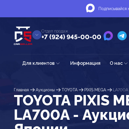
Подписывайся н
Отдел продаж
+7 (924) 945-00-00
Для клиентов
Информация
О нас
Главная
Аукционы
TOYOTA
PIXIS MEGA
LA700A
TOYOTA PIXIS M
LA700A - Аукц