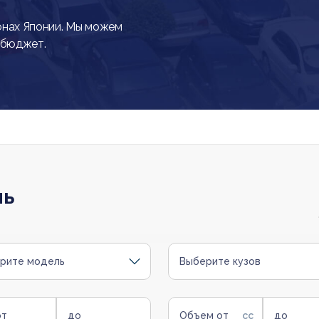
онах Японии. Мы можем
 бюджет.
ль
рите модель
Выберите кузов
от
до
Объем от
до