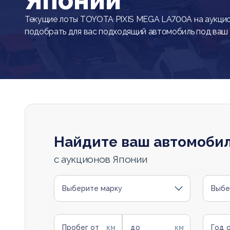
Японии
Текущие лоты TOYOTA PIXIS MEGA LA700A на аукци
подобрать для вас подходящий автомобиль под ваш
Найдите ваш автомоби
с аукционов Японии
Выберите марку
Выбе
Пробег от
до
Год 