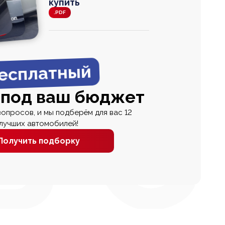
купить
.PDF
agen
 Wagon
N
0
0 000
есплатный
 под ваш бюджет
вопросов, и мы подберём для вас 12
лучших автомобилей!
Получить подборку