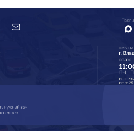
Подпи
МЫ Н
г. Вла
r
этаж
11:0
ПН - 
ИП Шевч
ИНН: 25
ть нужный вам
 менеджер