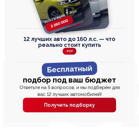
Volkswagen T-Roc
Volkswagen
Honda Step Wagon
Toyota Harrier
TAYRON
2 260 000
2 820 000
2 820 000
2 670 000
12 лучших авто до 160 л.с. — что
реально стоит купить
.PDF
Бесплатный
подбор под ваш бюджет
Ответьте на 5 вопросов, и мы подберём для
вас 12 лучших автомобилей!
Получить подборку