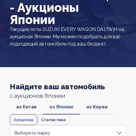
- Аукционы
Японии
Текущие лоты SUZUKI EVERY WAGON DA17Wｶｲ на
аукционах Японии. Мы можем подобрать для вас
подходящий автомобиль под ваш бюджет.
Найдите ваш автомобиль
с аукционов Японии
из Китая
из Японии
из Кореи
Аукционы
Статистика
Выберите марку