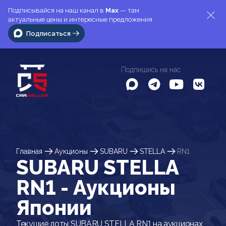
Подписывайся на наш канал в
Max
— там
актуальные цены и интересные предложения
Подписаться
Подпишись на нас
Главная
Аукционы
SUBARU
STELLA
RN1
SUBARU STELLA
RN1 - Аукционы
Японии
Текущие лоты SUBARU STELLA RN1 на аукционах