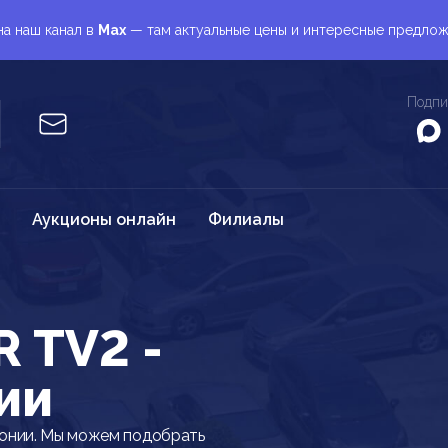
а наш канал в
Max
— там актуальные цены и интересные предло
Подпи
Аукционы онлайн
Филиалы
 TV2 -
ии
онии. Мы можем подобрать