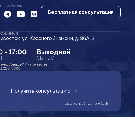
шись на нас
Бесплатная консультация
АХОДИМСЯ
дивосток, ул. Красного Знамени, д. 86А, 2
0 - 17:00
Выходной
ПТ
СБ - ВС
енко Алексей Анатольевич
1202545060
Получить консультацию
Разработка Creative Custom