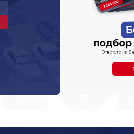
2 260 000
2 820 000
2 820 00
2 67
Б
подбор
Ответьте на 5 