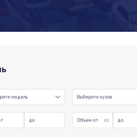
ль
рите модель
Выберите кузов
от
до
Объем от
до