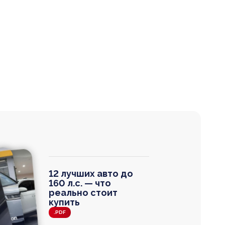
12 лучших авто до
160 л.с. — что
реально стоит
купить
.PDF
agen
 Wagon
N