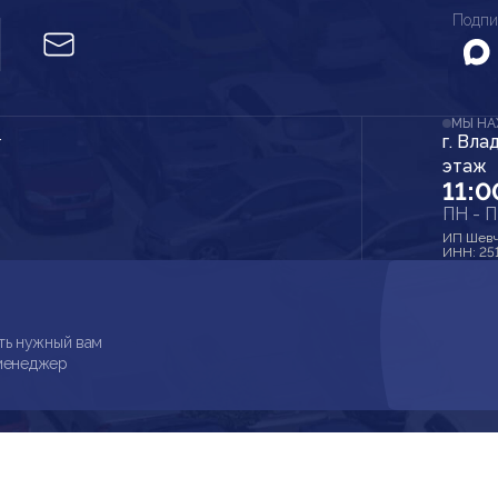
Подпи
МЫ Н
г. Вла
r
этаж
11:0
ПН - 
ИП Шевч
ИНН: 25
ть нужный вам
 менеджер