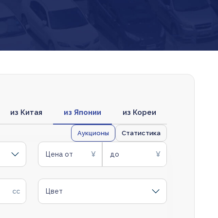
из Китая
из Японии
из Кореи
Аукционы
Статистика
Цена от
до
Цвет