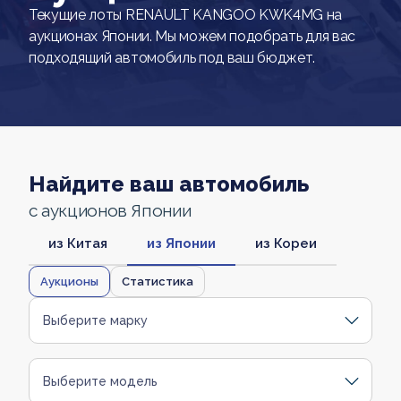
Текущие лоты RENAULT KANGOO KWK4MG на
аукционах Японии. Мы можем подобрать для вас
подходящий автомобиль под ваш бюджет.
Найдите ваш автомобиль
с аукционов Японии
из Китая
из Японии
из Кореи
Аукционы
Статистика
Выберите марку
Выберите модель