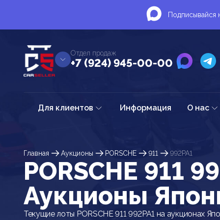
Подписывайся н
Отдел продаж
+7 (924) 945-00-00
Для клиентов
Информация
О нас
Главная
Аукционы
PORSCHE
911
992PA1
PORSCHE 911 99
Аукционы Япон
Текущие лоты PORSCHE 911 992PA1 на аукционах Яп