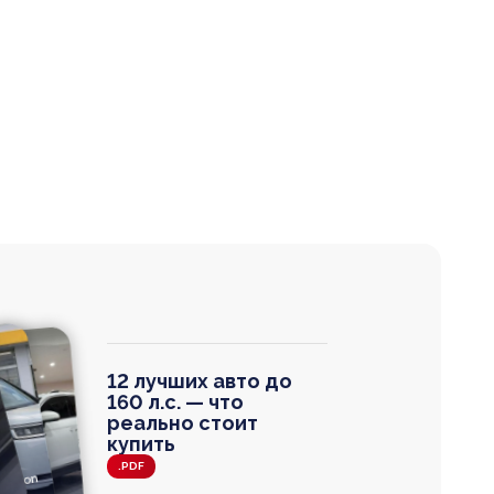
12 лучших авто до
160 л.с. — что
реально стоит
купить
.PDF
agen
 Wagon
N