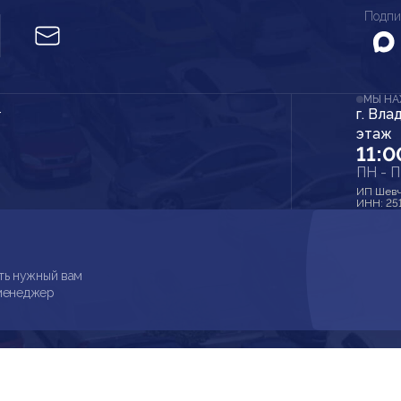
Подпи
МЫ Н
г. Вла
r
этаж
11:0
ПН - 
ИП Шевч
ИНН: 25
ть нужный вам
 менеджер