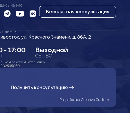
шись на нас
Бесплатная консультация
АХОДИМСЯ
дивосток, ул. Красного Знамени, д. 86А, 2
0 - 17:00
Выходной
ПТ
СБ - ВС
енко Алексей Анатольевич
1202545060
Получить консультацию
Разработка Creative Custom