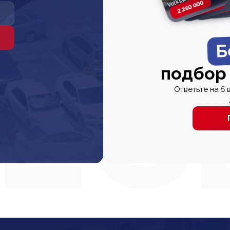
2 260 000
2 820 000
2 820 00
2 67
Б
подбор
Ответьте на 5 