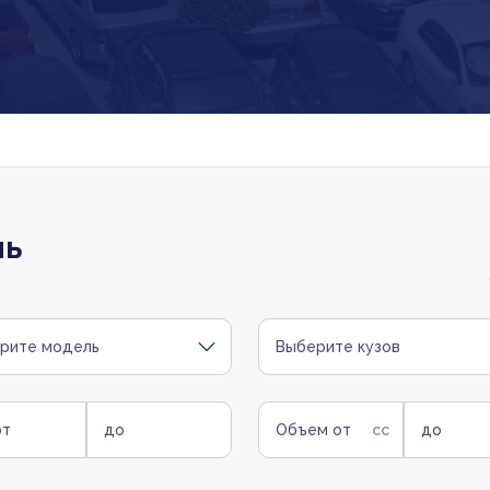
ль
рите модель
Выберите кузов
от
до
Объем от
до