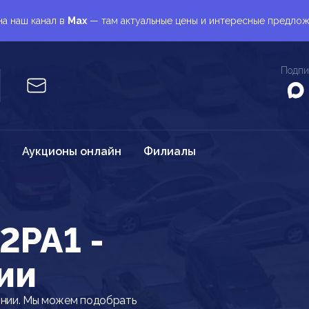
а наш канал в
Max
— там актуальные цены и интересные предло
Подпи
Аукционы онлайн
Филиалы
2PA1 -
ии
онии. Мы можем подобрать