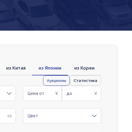
из Китая
из Японии
из Кореи
Аукционы
Статистика
Цена от
до
Цвет