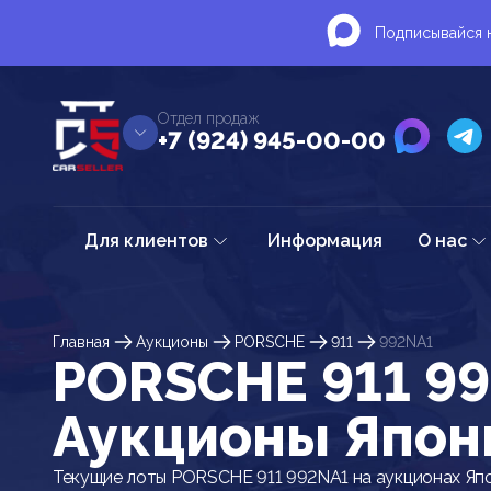
Подписывайся н
Отдел продаж
+7 (924) 945-00-00
Для клиентов
Информация
О нас
Главная
Аукционы
PORSCHE
911
992NA1
PORSCHE 911 99
Аукционы Япон
Текущие лоты PORSCHE 911 992NA1 на аукционах Яп