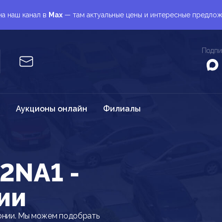
а наш канал в
Max
— там актуальные цены и интересные предло
Подпи
Аукционы онлайн
Филиалы
2NA1 -
ии
онии. Мы можем подобрать