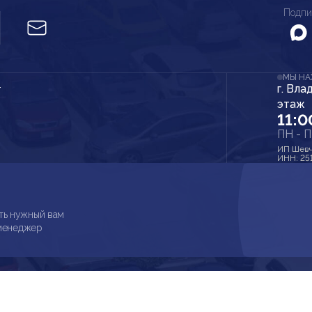
Подпи
МЫ Н
г. Вла
r
этаж
11:0
ПН - 
ИП Шевч
ИНН: 25
ть нужный вам
 менеджер