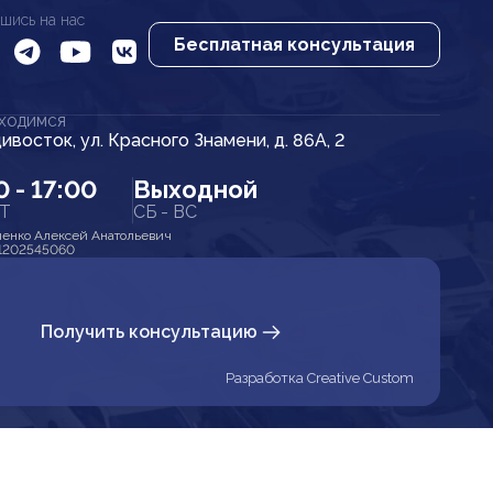
шись на нас
Бесплатная консультация
АХОДИМСЯ
дивосток, ул. Красного Знамени, д. 86А, 2
0 - 17:00
Выходной
ПТ
СБ - ВС
енко Алексей Анатольевич
1202545060
Получить консультацию
Разработка Creative Custom