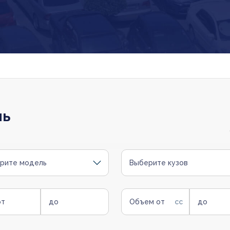
ль
рите модель
Выберите кузов
от
до
Объем от
до