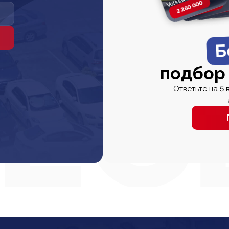
2 260 000
2 820 000
2 820 00
2 67
Б
подбор
Ответьте на 5 