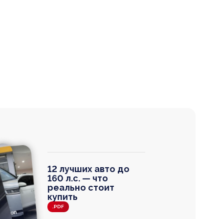
12 лучших авто до
160 л.с. — что
реально стоит
купить
.PDF
agen
 Wagon
N