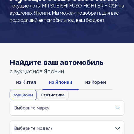
Текущие лоты MITSUBISHI FUSO FIGHTER FK71F на
аукционах Японии. Мы можем подобрать для вас
подходящий автомобиль под ваш бюджет.
Найдите ваш автомобиль
с аукционов Японии
из Китая
из Японии
из Кореи
Аукционы
Статистика
Выберите марку
Выберите модель