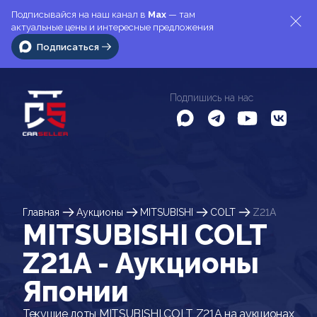
Подписывайся на наш канал в
Max
— там
актуальные цены и интересные предложения
Подписаться
Подпишись на нас
Главная
Аукционы
MITSUBISHI
COLT
Z21A
MITSUBISHI COLT
Z21A - Аукционы
Японии
Текущие лоты MITSUBISHI COLT Z21A на аукционах