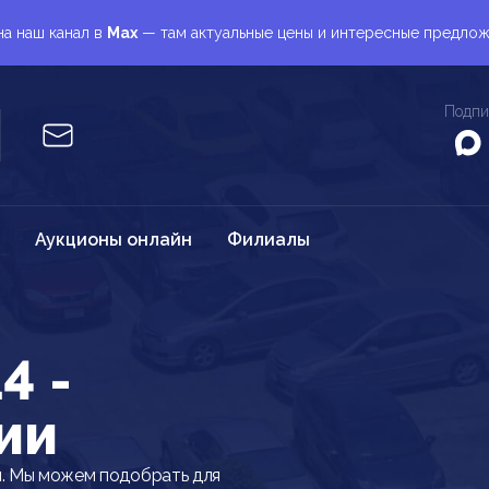
а наш канал в
Max
— там актуальные цены и интересные предло
Подпи
Аукционы онлайн
Филиалы
4 -
ии
и. Мы можем подобрать для