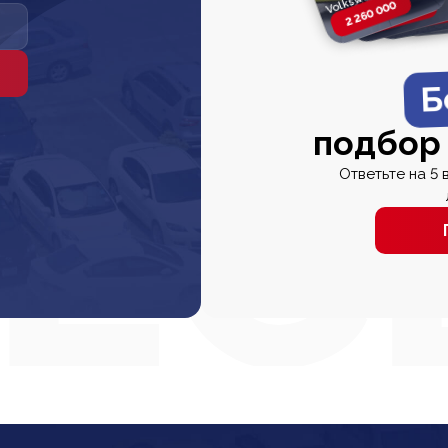
2 260 000
2 820 000
2 820 00
2 67
Б
подбор
Ответьте на 5 