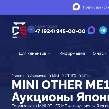
Подписывайся н
Отдел продаж
+7 (924) 945-00-00
Для клиентов
Информация
О нас
Главная
Аукционы
MINI
OTHER
ME14
MINI OTHER ME1
Аукционы Япон
Текущие лоты MINI OTHER ME14 на аукционах Япони