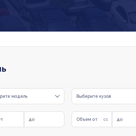
ль
рите модель
Выберите кузов
от
до
Объем от
до