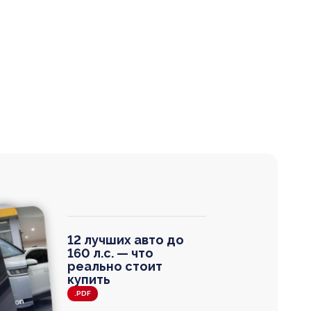
12 лучших авто до
160 л.с. — что
реально стоит
купить
.PDF
agen
 Wagon
N