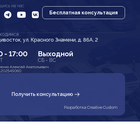
шись на нас
Бесплатная консультация
АХОДИМСЯ
дивосток, ул. Красного Знамени, д. 86А, 2
0 - 17:00
Выходной
ПТ
СБ - ВС
енко Алексей Анатольевич
1202545060
Получить консультацию
Разработка Creative Custom