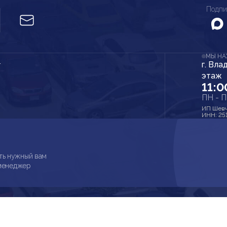
Подпи
МЫ Н
г. Вла
r
этаж
11:0
ПН - 
ИП Шевч
ИНН: 25
ть нужный вам
 менеджер