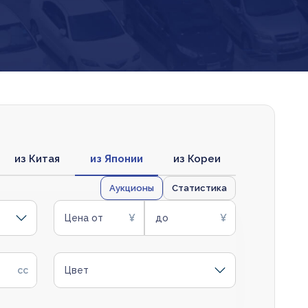
из Китая
из Японии
из Кореи
Аукционы
Статистика
Цена от
до
Цвет