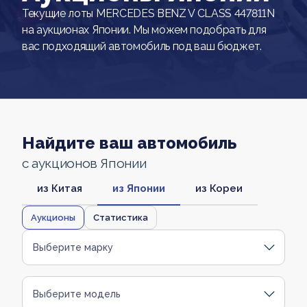
Текущие лоты MERCEDES BENZ V CLASS 447811N
на аукционах Японии. Мы можем подобрать для
вас подходящий автомобиль под ваш бюджет.
Найдите ваш автомобиль
с аукционов Японии
из Китая
из Японии
из Кореи
Аукционы
Статистика
Выберите марку
Выберите модель