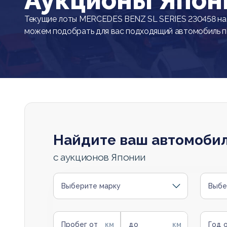
Аукционы Япон
Текущие лоты MERCEDES BENZ SL SERIES 230458 на 
можем подобрать для вас подходящий автомобиль 
Найдите ваш автомоби
с аукционов Японии
Выберите марку
Выбе
Пробег от
до
Год 