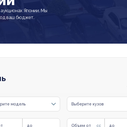
ии
аукционах Японии. Мы
под ваш бюджет.
ль
рите модель
Выберите кузов
от
до
Объем от
до