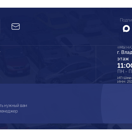
Подпи
МЫ Н
г. Вла
r
этаж
11:0
ПН - 
ИП Шевч
ИНН: 25
ть нужный вам
 менеджер