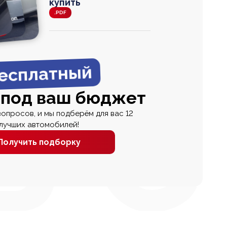
купить
.PDF
agen
 Wagon
N
0
0 000
есплатный
 под ваш бюджет
вопросов, и мы подберём для вас 12
лучших автомобилей!
Получить подборку