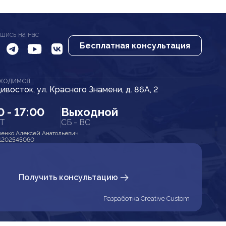
шись на нас
Бесплатная консультация
АХОДИМСЯ
дивосток, ул. Красного Знамени, д. 86А, 2
0 - 17:00
Выходной
ПТ
СБ - ВС
енко Алексей Анатольевич
1202545060
Получить консультацию
Разработка Creative Custom