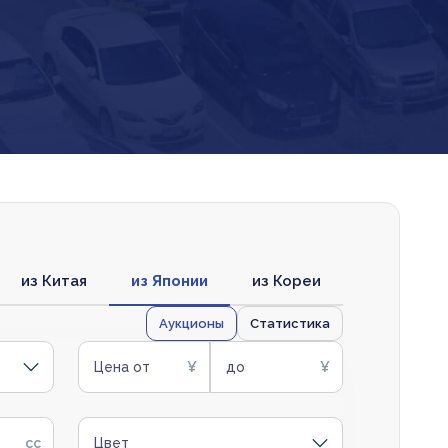
из Китая
из Японии
из Кореи
Аукционы
Статистика
Цена от
до
Цвет