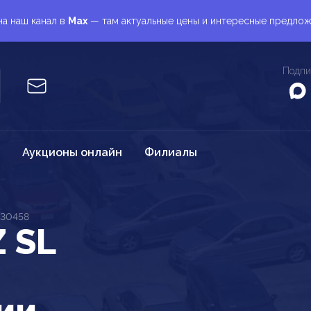
а наш канал в
Max
— там актуальные цены и интересные предло
Подпи
Аукционы онлайн
Филиалы
230458
 SL