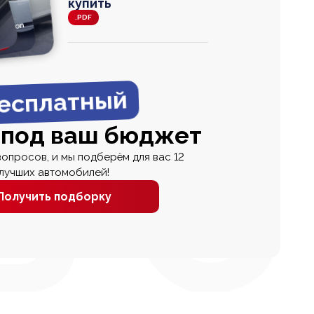
купить
.PDF
agen
 Wagon
N
0
0 000
есплатный
 под ваш бюджет
вопросов, и мы подберём для вас 12
лучших автомобилей!
Получить подборку