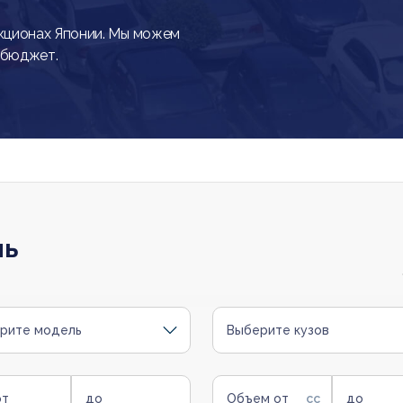
ционах Японии. Мы можем
 бюджет.
ль
рите модель
Выберите кузов
от
до
Объем от
до