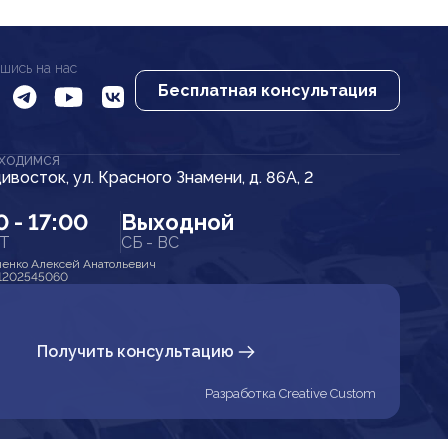
шись на нас
Бесплатная консультация
АХОДИМСЯ
дивосток, ул. Красного Знамени, д. 86А, 2
0 - 17:00
Выходной
ПТ
СБ - ВС
енко Алексей Анатольевич
1202545060
Получить консультацию
Разработка Creative Custom