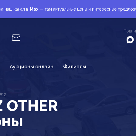
а наш канал в
Max
— там актуальные цены и интересные предло
Подпи
Аукционы онлайн
Филиалы
612
Z OTHER
оны