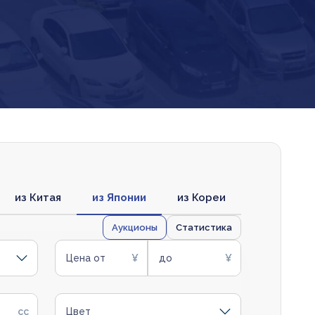
из Китая
из Японии
из Кореи
Аукционы
Статистика
Цена от
до
Цвет