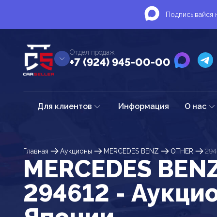
Подписывайся н
Отдел продаж
+7 (924) 945-00-00
Для клиентов
Информация
О нас
Главная
Аукционы
MERCEDES BENZ
OTHER
294
MERCEDES BEN
294612 - Аукци