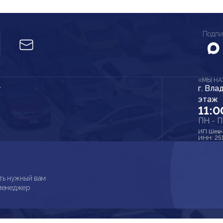
Подпи
МЫ Н
г. Вла
r
этаж
11:0
ПН - 
ИП Шевч
ИНН: 25
ть нужный вам
 менеджер