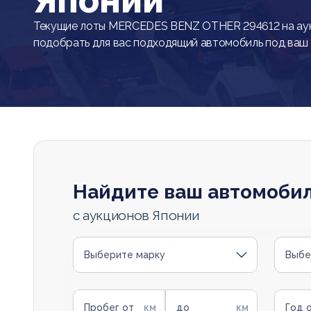
Японии
Текущие лоты MERCEDES BENZ OTHER 294612 на аук
подобрать для вас подходящий автомобиль под ваш
Найдите ваш автомоби
с аукционов Японии
Выберите марку
Выбе
Пробег от
до
Год 