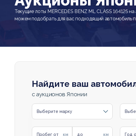
Аукционы Япон
Текущие лоты MERCEDES BENZ ML CLASS 164125 на 
можем подобрать для вас подходящий автомобиль 
Найдите ваш автомоби
с аукционов Японии
Выберите марку
Выбе
Пробег от
до
Год 