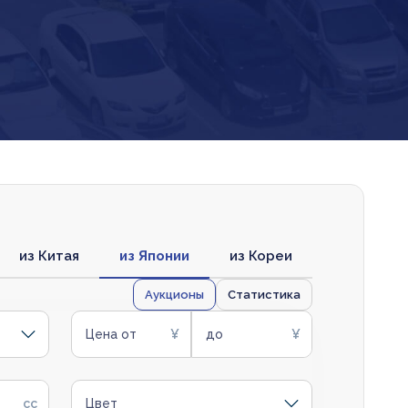
из Китая
из Японии
из Кореи
Аукционы
Статистика
Цена от
до
Цвет