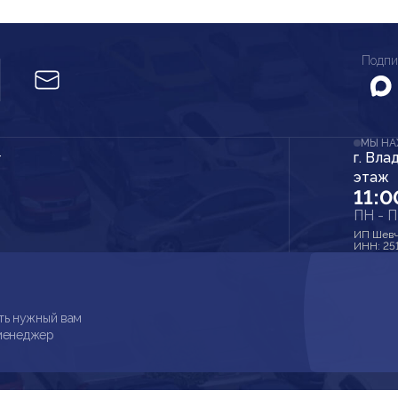
Подпи
МЫ Н
г. Вла
r
этаж
11:0
ПН - 
ИП Шевч
ИНН: 25
ть нужный вам
 менеджер