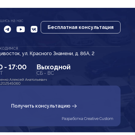
шись на нас
Бесплатная консультация
АХОДИМСЯ
дивосток, ул. Красного Знамени, д. 86А, 2
0 - 17:00
Выходной
ПТ
СБ - ВС
енко Алексей Анатольевич
1202545060
Получить консультацию
Разработка Creative Custom