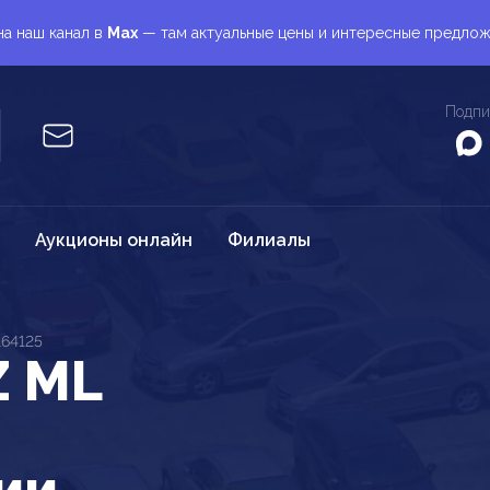
а наш канал в
Max
— там актуальные цены и интересные предло
Подпи
Аукционы онлайн
Филиалы
164125
Z ML