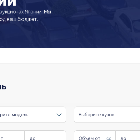
ии
аукционах Японии. Мы
под ваш бюджет.
ль
рите модель
Выберите кузов
от
до
Объем от
до