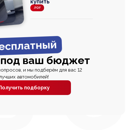
купить
.PDF
agen
 Wagon
N
0
0 000
есплатный
 под ваш бюджет
вопросов, и мы подберём для вас 12
лучших автомобилей!
Получить подборку