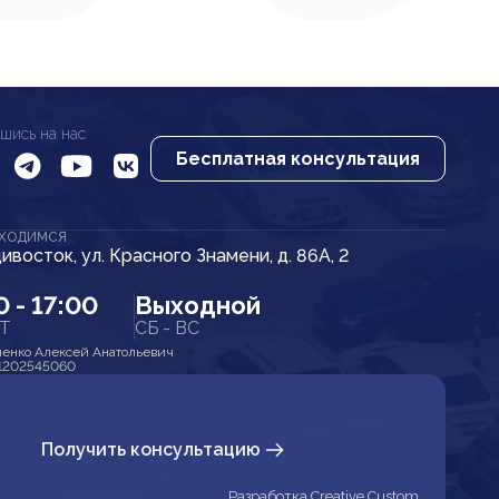
шись на нас
Бесплатная консультация
АХОДИМСЯ
дивосток, ул. Красного Знамени, д. 86А, 2
0 - 17:00
Выходной
ПТ
СБ - ВС
енко Алексей Анатольевич
1202545060
Получить консультацию
Разработка Creative Custom