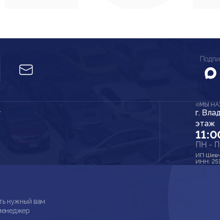
Подпи
МЫ Н
г. Вла
r
этаж
11:0
ПН - 
ИП Шевч
ИНН: 25
ть нужный вам
 менеджер