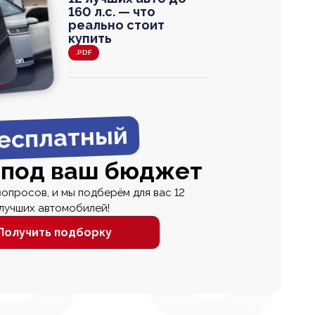
160 л.с. — что
реально стоит
купить
.PDF
agen
 Wagon
N
0
0 000
есплатный
 под ваш бюджет
вопросов, и мы подберём для вас 12
лучших автомобилей!
Получить подборку