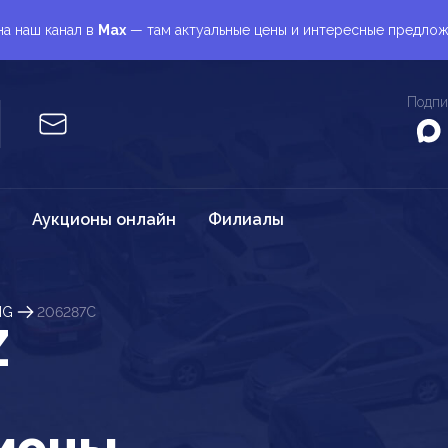
а наш канал в
Max
— там актуальные цены и интересные предло
Подпи
Аукционы онлайн
Филиалы
MG
206287C
Z