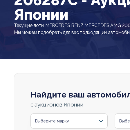
206287C - Аук
Японии
Текущие лоты MERCEDES BENZ MERCEDES AMG 20628
Мы можем подобрать для вас подходящий автомоби
Найдите ваш автомоби
с аукционов Японии
Выберите марку
Выбе