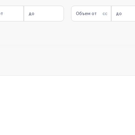
от
до
Объем от
до