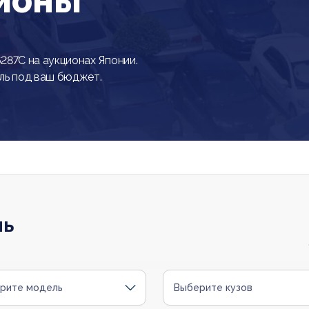
ционы
7C на аукционах Японии.
ль под ваш бюджет.
ль
рите модель
Выберите кузов