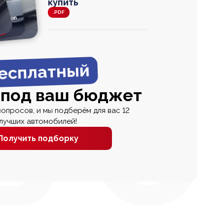
купить
.PDF
agen
 Wagon
N
0
0 000
есплатный
 под ваш бюджет
вопросов, и мы подберём для вас 12
лучших автомобилей!
Получить подборку