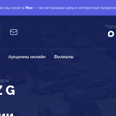
а наш канал в
Max
— там актуальные цены и интересные предло
Подпи
Аукционы онлайн
Филиалы
63234
 G