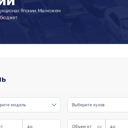
ии
укционах Японии. Мы можем
 бюджет.
ль
рите модель
Выберите кузов
от
до
Объем от
до