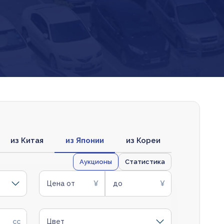
из Китая
из Японии
из Кореи
Аукционы
Статистика
Цена от
до
Цвет