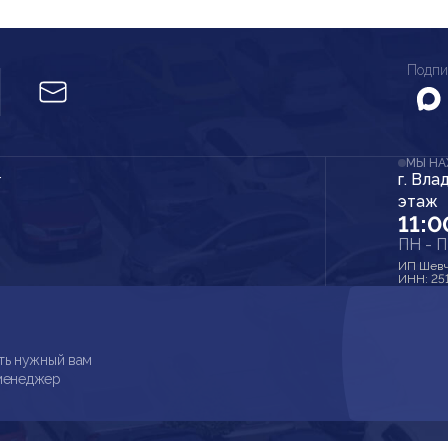
Подпи
МЫ Н
г. Вла
r
этаж
11:0
ПН - 
ИП Шевч
ИНН: 25
ть нужный вам
 менеджер