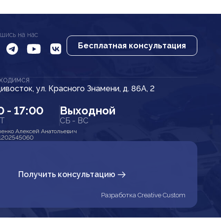
шись на нас
Бесплатная консультация
АХОДИМСЯ
дивосток, ул. Красного Знамени, д. 86А, 2
0 - 17:00
Выходной
ПТ
СБ - ВС
енко Алексей Анатольевич
1202545060
Получить консультацию
Разработка Creative Custom