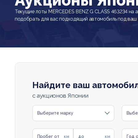
Аукционы Япон
Текущие лоты MERCEDES BENZ G CLASS 463234 на а
подобрать для вас подходящий автомобиль под ваш
Найдите ваш автомоби
с аукционов Японии
Выберите марку
Выбе
Пробег от
до
Год 