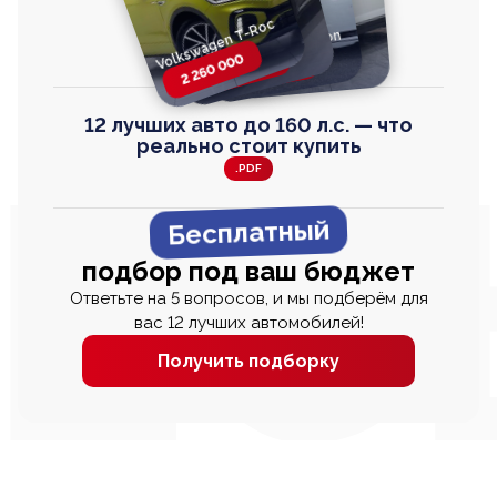
Volkswagen T-Roc
Volkswagen
Honda Step Wagon
Toyota Harrier
TAYRON
2 260 000
2 820 000
2 820 000
2 670 000
12 лучших авто до 160 л.с. — что
реально стоит купить
.PDF
Бесплатный
подбор под ваш бюджет
Ответьте на 5 вопросов, и мы подберём для
вас 12 лучших автомобилей!
Получить подборку