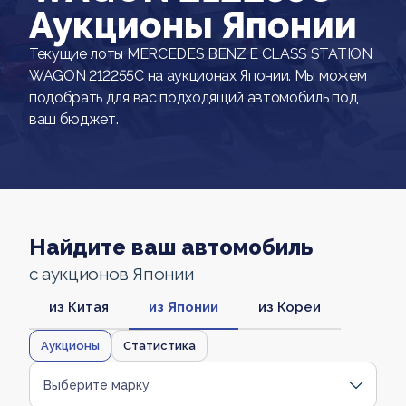
Аукционы Японии
Текущие лоты MERCEDES BENZ E CLASS STATION
WAGON 212255C на аукционах Японии. Мы можем
подобрать для вас подходящий автомобиль под
ваш бюджет.
Найдите ваш автомобиль
с аукционов Японии
из Китая
из Японии
из Кореи
Аукционы
Статистика
Выберите марку