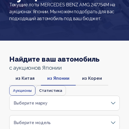
Текущие лоты MERCEDES BENZ AMG 247754M на
аукционах Японии. Мы можем подобрать для вас
подходящий автомобиль под ваш бюджет.
Найдите ваш автомобиль
с аукционов Японии
из Китая
из Японии
из Кореи
Аукционы
Статистика
Выберите марку
Выберите модель