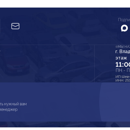
Подпи
МЫ Н
г. Вла
r
этаж
11:0
ПН - 
ИП Шевч
ИНН: 25
ть нужный вам
 менеджер