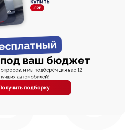
купить
.PDF
agen
 Wagon
N
0
0 000
есплатный
 под ваш бюджет
вопросов, и мы подберём для вас 12
лучших автомобилей!
Получить подборку