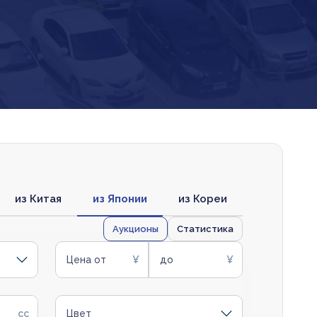
из Китая
из Японии
из Кореи
Аукционы
Статистика
Цена от
до
Цвет