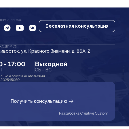
шись на нас
Бесплатная консультация
АХОДИМСЯ
дивосток, ул. Красного Знамени, д. 86А, 2
0 - 17:00
Выходной
ПТ
СБ - ВС
енко Алексей Анатольевич
1202545060
Получить консультацию
Разработка Creative Custom