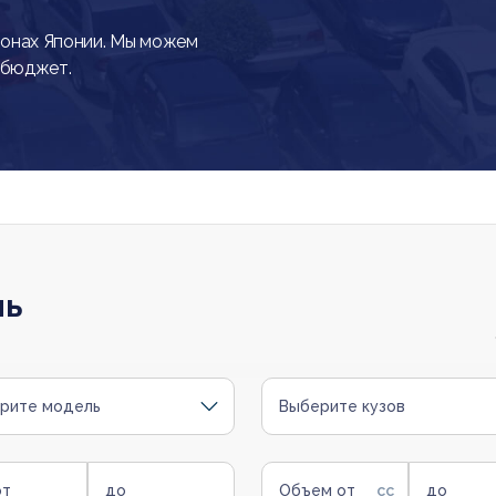
онах Японии. Мы можем
 бюджет.
ль
рите модель
Выберите кузов
от
до
Объем от
до