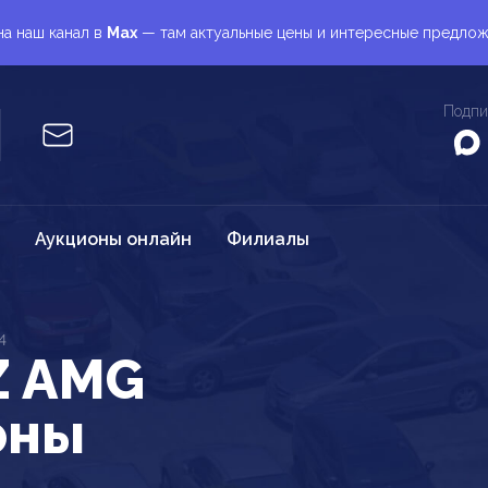
а наш канал в
Max
— там актуальные цены и интересные предло
Подпи
Аукционы онлайн
Филиалы
4
Z AMG
оны