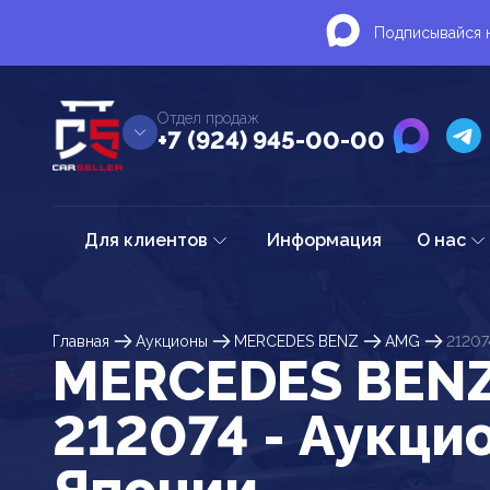
Подписывайся н
Отдел продаж
+7 (924) 945-00-00
Для клиентов
Информация
О нас
Главная
Аукционы
MERCEDES BENZ
AMG
21207
MERCEDES BEN
212074 - Аукци