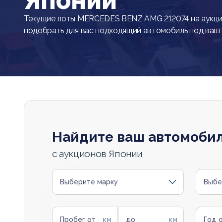
Японии
Текущие лоты MERCEDES BENZ AMG 212074 на аукци
подобрать для вас подходящий автомобиль под ваш
Найдите ваш автомоби
с аукционов Японии
Выберите марку
Выбе
Пробег от
до
Год 