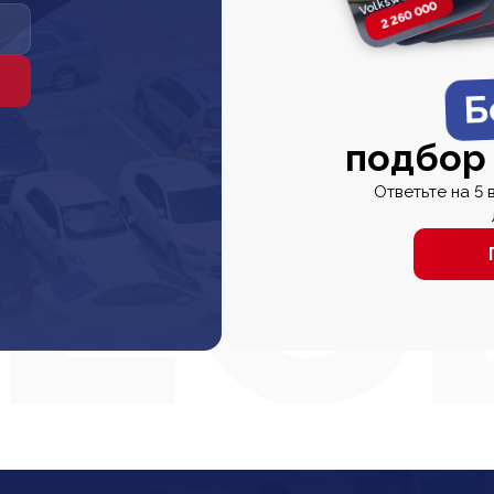
2 260 000
2 820 000
2 820 00
2 67
Б
подбор
Ответьте на 5 