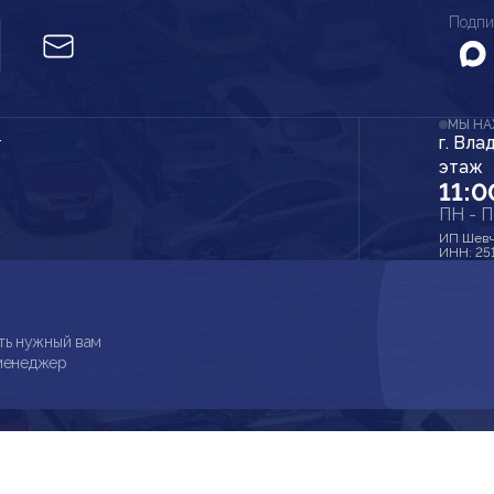
Подпи
МЫ Н
г. Вла
r
этаж
11:0
ПН - 
ИП Шевч
ИНН: 25
ть нужный вам
 менеджер