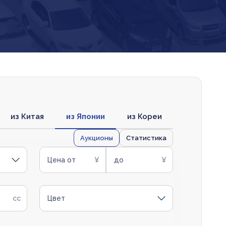
из Китая
из Японии
из Кореи
Аукционы
Статистика
Цена от
до
Цвет