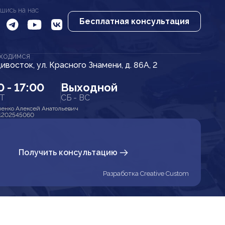
шись на нас
Бесплатная консультация
АХОДИМСЯ
дивосток, ул. Красного Знамени, д. 86А, 2
0 - 17:00
Выходной
ПТ
СБ - ВС
енко Алексей Анатольевич
1202545060
Получить консультацию
Разработка Creative Custom