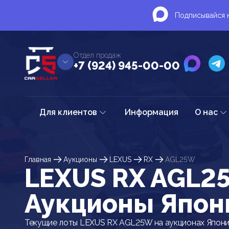
Подписывайся н
Отдел продаж
+7 (924) 945-00-00
Для клиентов
Информация
О нас
Главная
Аукционы
LEXUS
RX
AGL25W
LEXUS RX AGL2
Аукционы Япон
Текущие лоты LEXUS RX AGL25W на аукционах Япони