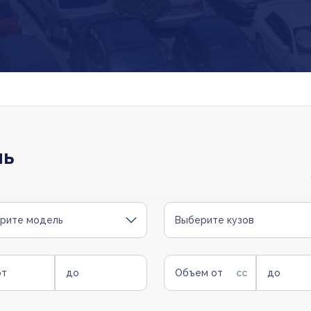
ль
рите модель
Выберите кузов
от
до
Объем от
до