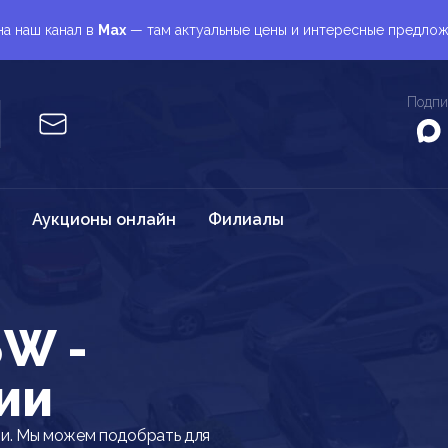
а наш канал в
Max
— там актуальные цены и интересные предло
Подпи
Аукционы онлайн
Филиалы
5W -
ии
и. Мы можем подобрать для