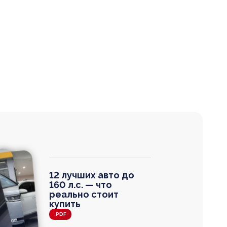
12 лучших авто до
160 л.с. — что
реально стоит
купить
.PDF
agen
 Wagon
N