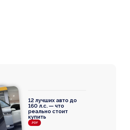
12 лучших авто до
160 л.с. — что
реально стоит
купить
.PDF
agen
 Wagon
N