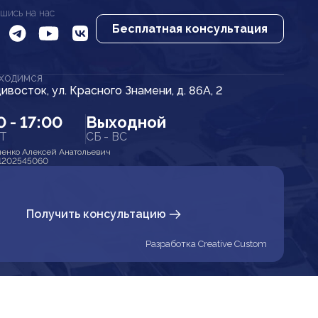
шись на нас
Бесплатная консультация
АХОДИМСЯ
дивосток, ул. Красного Знамени, д. 86А, 2
0 - 17:00
Выходной
ПТ
СБ - ВС
енко Алексей Анатольевич
1202545060
Получить консультацию
Разработка Creative Custom