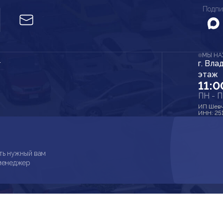
Подпи
МЫ Н
г. Вла
r
этаж
11:0
ПН - 
ИП Шевч
ИНН: 25
ть нужный вам
 менеджер