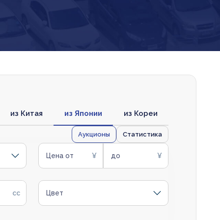
из Китая
из Японии
из Кореи
Аукционы
Статистика
Цена от
до
Цвет