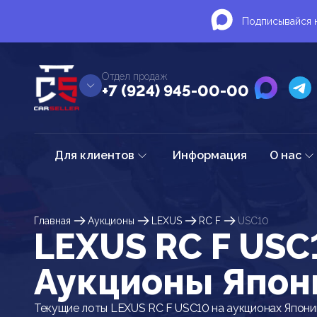
Подписывайся н
Отдел продаж
+7 (924) 945-00-00
Для клиентов
Информация
О нас
Главная
Аукционы
LEXUS
RC F
USC10
LEXUS RC F USC
Аукционы Япон
Текущие лоты LEXUS RC F USC10 на аукционах Япони