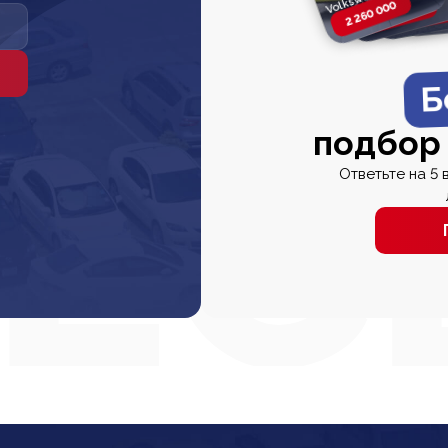
2 260 000
2 820 000
2 820 00
2 67
Б
подбор
Ответьте на 5 