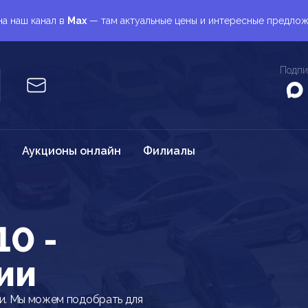
а наш канал в
Max
— там актуальные цены и интересные предло
Подпи
Аукционы онлайн
Филиалы
10 -
ии
и. Мы можем подобрать для