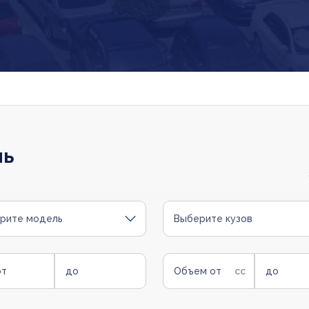
ль
рите модель
Выберите кузов
от
до
Объем от
до